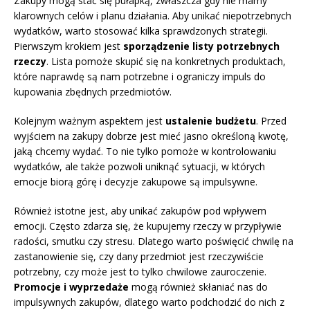
Zakupy mogą stać się pułapką, zwłaszcza gdy nie mamy
klarownych celów i planu działania. Aby unikać niepotrzebnych
wydatków, warto stosować kilka sprawdzonych strategii.
Pierwszym krokiem jest
sporządzenie listy potrzebnych
rzeczy
. Lista pomoże skupić się na konkretnych produktach,
które naprawdę są nam potrzebne i ograniczy impuls do
kupowania zbędnych przedmiotów.
Kolejnym ważnym aspektem jest
ustalenie budżetu
. Przed
wyjściem na zakupy dobrze jest mieć jasno określoną kwotę,
jaką chcemy wydać. To nie tylko pomoże w kontrolowaniu
wydatków, ale także pozwoli uniknąć sytuacji, w których
emocje biorą górę i decyzje zakupowe są impulsywne.
Również istotne jest, aby unikać zakupów pod wpływem
emocji. Często zdarza się, że kupujemy rzeczy w przypływie
radości, smutku czy stresu. Dlatego warto poświęcić chwilę na
zastanowienie się, czy dany przedmiot jest rzeczywiście
potrzebny, czy może jest to tylko chwilowe zauroczenie.
Promocje i wyprzedaże
mogą również skłaniać nas do
impulsywnych zakupów, dlatego warto podchodzić do nich z