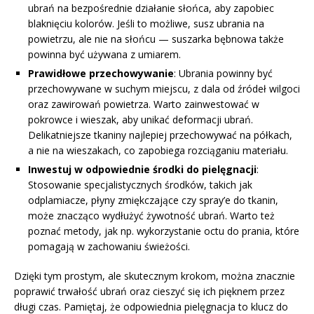
ubrań na bezpośrednie działanie słońca, aby zapobiec
blaknięciu kolorów. Jeśli to możliwe, susz ubrania na
powietrzu, ale nie na słońcu — suszarka bębnowa także
powinna być używana z umiarem.
Prawidłowe przechowywanie
: Ubrania powinny być
przechowywane w suchym miejscu, z dala od źródeł wilgoci
oraz zawirowań powietrza. Warto zainwestować w
pokrowce i wieszak, aby unikać deformacji ubrań.
Delikatniejsze tkaniny najlepiej przechowywać na półkach,
a nie na wieszakach, co zapobiega rozciąganiu materiału.
Inwestuj w odpowiednie środki do pielęgnacji
:
Stosowanie specjalistycznych środków, takich jak
odplamiacze, płyny zmiękczające czy spray’e do tkanin,
może znacząco wydłużyć żywotność ubrań. Warto też
poznać metody, jak np. wykorzystanie octu do prania, które
pomagają w zachowaniu świeżości.
Dzięki tym prostym, ale skutecznym krokom, można znacznie
poprawić trwałość ubrań oraz cieszyć się ich pięknem przez
długi czas. Pamiętaj, że odpowiednia pielęgnacja to klucz do