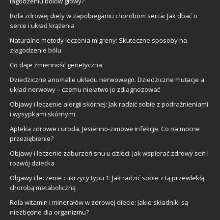
łagodzeniu bólów głowy?
Rola zdrowej diety w zapobieganiu chorobom serca: Jak dbać o
serce i układ krążenia
Naturalne metody leczenia migreny: Skuteczne sposoby na
złagodzenie bólu
Co daje zmienność genetyczna
Dziedziczne anomalie układu nerwowego. Dziedziczne mutacje a
układ nerwowy – czemu niełatwo je zdiagnozować
Objawy i leczenie alergii skórnej: Jak radzić sobie z podrażnieniami
i wysypkami skórnymi
Apteka zdrowie i uroda. Jesienno-zimowe infekcje. Co na mocne
przeziębienie?
Objawy i leczenie zaburzeń snu u dzieci: Jak wspierać zdrowy sen i
rozwój dziecka
Objawy i leczenie cukrzycy typu 1: Jak radzić sobie z tą przewlekłą
chorobą metaboliczną
Rola witamin i minerałów w zdrowej diecie: Jakie składniki są
niezbędne dla organizmu?