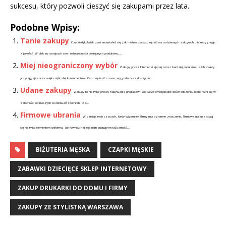
sukcesu, który pozwoli cieszyć się zakupami przez lata.
Podobne Wpisy:
Tanie zakupy
Czy kiedykolwiek zastanawiałeś się, jak można zaoszczędzić na codziennych zakupach, nie rezygnując
z jakości? W obliczu rosnących cen i różnorodności dostępnych produktów,...
Miej nieograniczony wybór
Zakupy przez Internet stają się coraz bardziej popularne, a ich zalety
przyciągają coraz większą liczbę konsumentów. Oszczędność czasu, wygoda oraz dostęp do...
Udane zakupy
Zakupy to nie tylko proces nabywania produktów, ale także emocjonalne doświadczenie, które różni się w
zależności od naszych oczekiwań i potrzeb. Dla...
Firmowe ubrania
W dzisiejszych czasach, kiedy wizerunek firmy ma ogromne znaczenie, firmowe ubrania stają
się nie tylko elementem uniformu, ale również narzędziem budującym tożsamość...
BIŻUTERIA MĘSKA
CZAPKI MĘSKIE
ZABAWKI DZIECIĘCE SKLEP INTERNETOWY
ZAKUP DRUKARKI DO DOMU I FIRMY
ZAKUPY ZE STYLISTKĄ WARSZAWA