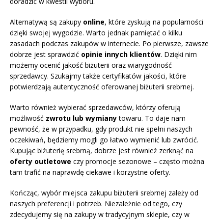
doradzić w kwestii wyboru.
Alternatywą są zakupy
online
, które zyskują na popularności
dzięki swojej wygodzie. Warto jednak pamiętać o kilku
zasadach podczas zakupów w internecie. Po pierwsze, zawsze
dobrze jest sprawdzić
opinie innych klientów
. Dzięki nim
możemy ocenić jakość biżuterii oraz wiarygodność
sprzedawcy. Szukajmy także certyfikatów jakości, które
potwierdzają autentyczność oferowanej biżuterii srebrnej.
Warto również wybierać sprzedawców, którzy oferują
możliwość
zwrotu lub wymiany
towaru. To daje nam
pewność, że w przypadku, gdy produkt nie spełni naszych
oczekiwań, będziemy mogli go łatwo wymienić lub zwrócić.
Kupując biżuterię srebrną, dobrze jest również zerknąć na
oferty outletowe
czy promocje sezonowe – często można
tam trafić na naprawdę ciekawe i korzystne oferty.
Kończąc, wybór miejsca zakupu biżuterii srebrnej zależy od
naszych preferencji i potrzeb. Niezależnie od tego, czy
zdecydujemy się na zakupy w tradycyjnym sklepie, czy w