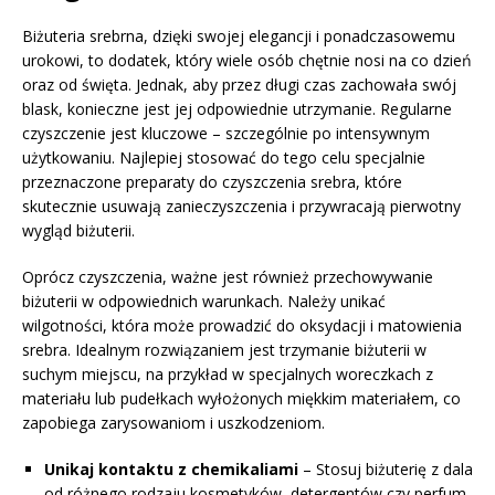
Biżuteria srebrna, dzięki swojej elegancji i ponadczasowemu
urokowi, to dodatek, który wiele osób chętnie nosi na co dzień
oraz od święta. Jednak, aby przez długi czas zachowała swój
blask, konieczne jest jej odpowiednie utrzymanie. Regularne
czyszczenie jest kluczowe – szczególnie po intensywnym
użytkowaniu. Najlepiej stosować do tego celu specjalnie
przeznaczone preparaty do czyszczenia srebra, które
skutecznie usuwają zanieczyszczenia i przywracają pierwotny
wygląd biżuterii.
Oprócz czyszczenia, ważne jest również przechowywanie
biżuterii w odpowiednich warunkach. Należy unikać
wilgotności, która może prowadzić do oksydacji i matowienia
srebra. Idealnym rozwiązaniem jest trzymanie biżuterii w
suchym miejscu, na przykład w specjalnych woreczkach z
materiału lub pudełkach wyłożonych miękkim materiałem, co
zapobiega zarysowaniom i uszkodzeniom.
Unikaj kontaktu z chemikaliami
– Stosuj biżuterię z dala
od różnego rodzaju kosmetyków, detergentów czy perfum,