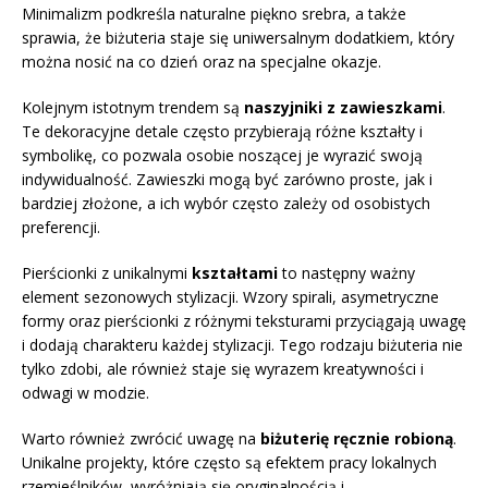
Minimalizm podkreśla naturalne piękno srebra, a także
sprawia, że biżuteria staje się uniwersalnym dodatkiem, który
można nosić na co dzień oraz na specjalne okazje.
Kolejnym istotnym trendem są
naszyjniki z zawieszkami
.
Te dekoracyjne detale często przybierają różne kształty i
symbolikę, co pozwala osobie noszącej je wyrazić swoją
indywidualność. Zawieszki mogą być zarówno proste, jak i
bardziej złożone, a ich wybór często zależy od osobistych
preferencji.
Pierścionki z unikalnymi
kształtami
to następny ważny
element sezonowych stylizacji. Wzory spirali, asymetryczne
formy oraz pierścionki z różnymi teksturami przyciągają uwagę
i dodają charakteru każdej stylizacji. Tego rodzaju biżuteria nie
tylko zdobi, ale również staje się wyrazem kreatywności i
odwagi w modzie.
Warto również zwrócić uwagę na
biżuterię ręcznie robioną
.
Unikalne projekty, które często są efektem pracy lokalnych
rzemieślników, wyróżniają się oryginalnością i