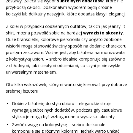
zestawy, zaleca się wybór
subtelnych dodatków
, które nie
przytłoczą całości. Doskonałym wyborem będą drobne
kolczyki lub delikatny naszyjnik, które dodadzą klasy i elegancji.
Z kolei w przypadku codziennych outfitów, takich jak jeansy i t-
shirt, można pozwolić sobie na bardziej
wyraziste akcenty
.
Duże bransoletki, kolorowe pierścionki czy bogato zdobione
wisiorki mogą stanowić świetny sposób na dodanie charakteru
prostym zestawom. Ważne jest, aby biżuteria harmonizowała
z kolorystyką ubioru – srebro idealnie komponuje się zarówno
z chłodnymi, jak i ciepłymi odcieniami, co czyni je niezwykle
uniwersalnym materiałem.
Oto kilka wskazówek, którymi warto się kierować przy doborze
srebrnej biżuterii:
Dobierz biżuterię do stylu ubioru – eleganckie stroje
wymagają subtelnych dodatków, podczas gdy casualowe
stylizacje mogą być wzbogacone o wyraziste akcenty.
Zwróć uwagę na kolorystykę – srebro doskonale
komponuje się z różnymi kolorami, jednak warto unikać