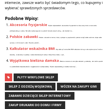
internecie, zawsze warto być świadomym tego, co kupujemy i
wybierać sprawdzonych sprzedawców.
Podobne Wpisy:
Akcesoria fryzjerskie
Wybór odpowiednich akcesoriów fryzjerskich to kluczowy krok w tworzeniu
profesjonalnego salonu. Nie tylko wpływają one na jakość świadczonych usług, ale również na...
Polskie zabawki
Polskie zabawki to temat, który zyskuje na popularności, jednak wciąż wiele osób nie zdaje sobie
sprawy z ich licznych zalet. Wysoka jakość...
Kalkulator wskaźnika BMI
Aby obliczyć wskaźnik BMI kalkulator do tego celu wykorzystać można
dowolny, znaleziony na jednej z wielu internetowych witryn. Body Mass Index, czyli...
Wyjątkowa bielizna damska
Bielizna damska to nie tylko element garderoby, ale także sposób
na podkreślenie indywidualności i wyjątkowości każdej kobiety. Wybór odpowiedniego modelu może być...
PŁYTY WINYLOWE SKLEP
SKLEP Z ODZIEŻĄ WOJSKOWĄ
WÓZEK NA ZAKUPY GIMI
ZABAWKI DZIECIĘCE SKLEP INTERNETOWY
ZAKUP DRUKARKI DO DOMU I FIRMY