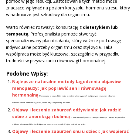
pomóc w jego redukcji. Zastosowanie tych metod może
znacząco wpłynąć na poziom kortyzolu, hormonu stresu, który
w nadmiarze jest szkodliwy dla organizmu.
Warto również rozważyć konsultację z
dietetykiem lub
terapeutą
. Profesjonalista pomoże stworzyć
spersonalizowany plan działania, który weźmie pod uwagę
indywidualne potrzeby organizmu oraz styl życia. Taka
współpraca może być kluczowa, szczególnie w przypadku
trudności w przywracaniu równowagi hormonalnej.
Podobne Wpisy:
Najlepsze naturalne metody łagodzenia objawów
menopauzy: Jak poprawić sen i równowagę
hormonalną
Menopauza to czas, który może przynieść wiele wyzwań związanych z naszym zdrowiem i
samopoczuciem. Uderzenia gorąca, nocne poty czy problemy ze snem...
Objawy i leczenie zaburzeń odżywiania: Jak radzić
sobie z anoreksją i bulimią
Zaburzenia odżywiania, takie jak anoreksja i bulimia, to poważne
problemy zdrowotne, które dotykają coraz szersze grono osób. Często kryją się za nimi...
Objawy i leczenie zaburzeń snu u dzieci: Jak wspierać