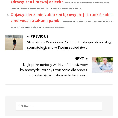
zdrowy sen i rozwój dziecka
Zdrowy sen jest kluczowym elementem prawidłowego rozwoju
dziecka, ale coraz więcej maluchów boryka się z zaburzeniami snu. Problemy takie jak trudności w...
Objawy i leczenie zaburzeń lękowych: Jak radzić sobie
z nerwicą i atakami paniki
Zaburzenia lękowe to problem, który dotyka coraz większą liczbę osób,
a ich objawy mogą przybierać różne formy – od chronicznego niepokoju po...
PREVIOUS
Stomatolog Warszawa Żoliborz: Profesjonalne usługi
stomatologiczne w Twoim sąsiedztwie
NEXT
Najlepsze metody walki z bólem stawów
kolanowych: Porady i ćwiczenia dla osób z
dolegliwościami stawów kolanowych