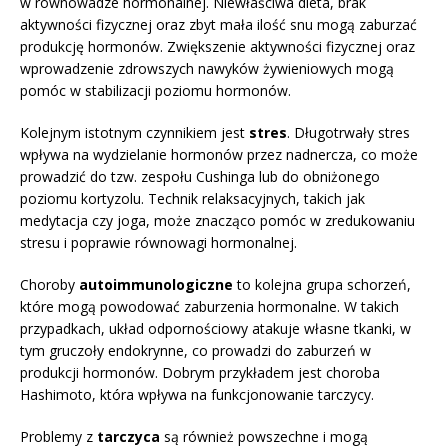
w równowadze hormonalnej. Niewłaściwa dieta, brak
aktywności fizycznej oraz zbyt mała ilość snu mogą zaburzać
produkcję hormonów. Zwiększenie aktywności fizycznej oraz
wprowadzenie zdrowszych nawyków żywieniowych mogą
pomóc w stabilizacji poziomu hormonów.
Kolejnym istotnym czynnikiem jest
stres
. Długotrwały stres
wpływa na wydzielanie hormonów przez nadnercza, co może
prowadzić do tzw. zespołu Cushinga lub do obniżonego
poziomu kortyzolu. Technik relaksacyjnych, takich jak
medytacja czy joga, może znacząco pomóc w zredukowaniu
stresu i poprawie równowagi hormonalnej.
Choroby
autoimmunologiczne
to kolejna grupa schorzeń,
które mogą powodować zaburzenia hormonalne. W takich
przypadkach, układ odpornościowy atakuje własne tkanki, w
tym gruczoły endokrynne, co prowadzi do zaburzeń w
produkcji hormonów. Dobrym przykładem jest choroba
Hashimoto, która wpływa na funkcjonowanie tarczycy.
Problemy z
tarczyca
są również powszechne i mogą