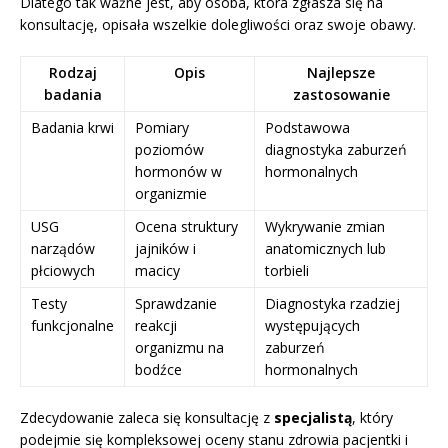
Dlatego tak ważne jest, aby osoba, która zgłasza się na
konsultację, opisała wszelkie dolegliwości oraz swoje obawy.
Rodzaj
Opis
Najlepsze
badania
zastosowanie
Badania krwi
Pomiary
Podstawowa
poziomów
diagnostyka zaburzeń
hormonów w
hormonalnych
organizmie
USG
Ocena struktury
Wykrywanie zmian
narządów
jajników i
anatomicznych lub
płciowych
macicy
torbieli
Testy
Sprawdzanie
Diagnostyka rzadziej
funkcjonalne
reakcji
występujących
organizmu na
zaburzeń
bodźce
hormonalnych
Zdecydowanie zaleca się konsultację z
specjalistą
, który
podejmie się kompleksowej oceny stanu zdrowia pacjentki i