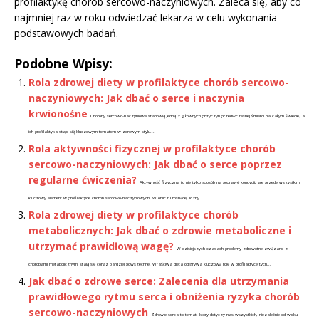
profilaktykę chorób sercowo-naczyniowych. Zaleca się, aby co
najmniej raz w roku odwiedzać lekarza w celu wykonania
podstawowych badań.
Podobne Wpisy:
Rola zdrowej diety w profilaktyce chorób sercowo-
naczyniowych: Jak dbać o serce i naczynia
krwionośne
Choroby sercowo-naczyniowe stanowią jedną z głównych przyczyn przedwczesnej śmierci na całym świecie, a
ich profilaktyka staje się kluczowym tematem w zdrowym stylu...
Rola aktywności fizycznej w profilaktyce chorób
sercowo-naczyniowych: Jak dbać o serce poprzez
regularne ćwiczenia?
Aktywność fizyczna to nie tylko sposób na poprawę kondycji, ale przede wszystkim
kluczowy element w profilaktyce chorób sercowo-naczyniowych. W obliczu rosnącej liczby...
Rola zdrowej diety w profilaktyce chorób
metabolicznych: Jak dbać o zdrowie metaboliczne i
utrzymać prawidłową wagę?
W dzisiejszych czasach problemy zdrowotne związane z
chorobami metabolicznymi stają się coraz bardziej powszechne. Właściwa dieta odgrywa kluczową rolę w profilaktyce tych...
Jak dbać o zdrowe serce: Zalecenia dla utrzymania
prawidłowego rytmu serca i obniżenia ryzyka chorób
sercowo-naczyniowych
Zdrowie serca to temat, który dotyczy nas wszystkich, niezależnie od wieku