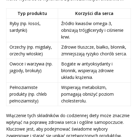
Typ produktu
Korzyści dla serca
Ryby (np. łosoś,
Źródło kwasów omega-3,
sardynki)
obniżają trójglicerydy i ciśnienie
krwi.
Orzechy (np. migdały,
Zdrowe tłuszcze, białko, błonnik,
orzechy włoskie)
zmniejszają ryzyko chorób serca.
Owoce i warzywa (np.
Bogate w antyoksydanty i
jagody, brokuły)
błonnik, wspierają zdrowie
układu krążenia.
Pełnoziarniste
Wspierają metabolizm,
produkty (np. chleb
pomagają obniżyć poziom
pełnoziarnisty)
cholesterolu.
Włączenie tych składników do codziennej diety może znacznie
wpłynąć na poprawę zdrowia serca i ogólne samopoczucie.
Kluczowe jest, aby podejmować świadome wybory
żywieniowe i starać się unikać przetworzonych produktów,