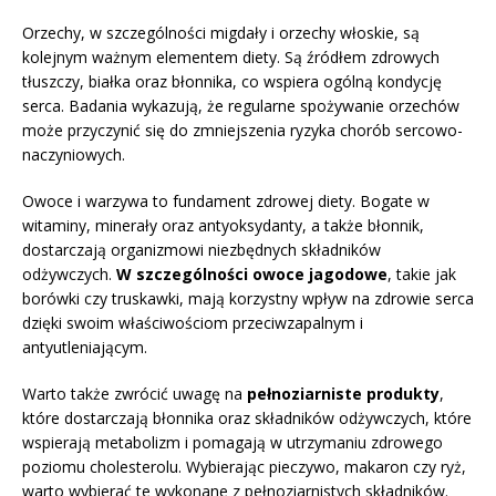
Orzechy, w szczególności migdały i orzechy włoskie, są
kolejnym ważnym elementem diety. Są źródłem zdrowych
tłuszczy, białka oraz błonnika, co wspiera ogólną kondycję
serca. Badania wykazują, że regularne spożywanie orzechów
może przyczynić się do zmniejszenia ryzyka chorób sercowo-
naczyniowych.
Owoce i warzywa to fundament zdrowej diety. Bogate w
witaminy, minerały oraz antyoksydanty, a także błonnik,
dostarczają organizmowi niezbędnych składników
odżywczych.
W szczególności owoce jagodowe
, takie jak
borówki czy truskawki, mają korzystny wpływ na zdrowie serca
dzięki swoim właściwościom przeciwzapalnym i
antyutleniającym.
Warto także zwrócić uwagę na
pełnoziarniste produkty
,
które dostarczają błonnika oraz składników odżywczych, które
wspierają metabolizm i pomagają w utrzymaniu zdrowego
poziomu cholesterolu. Wybierając pieczywo, makaron czy ryż,
warto wybierać te wykonane z pełnoziarnistych składników.