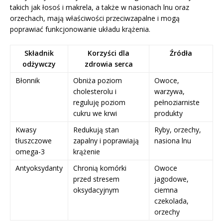
takich jak łosoś i makrela, a także w nasionach lnu oraz
orzechach, mają właściwości przeciwzapalne i mogą
poprawiać funkcjonowanie układu krążenia.
Składnik
Korzyści dla
Źródła
odżywczy
zdrowia serca
Błonnik
Obniża poziom
Owoce,
cholesterolu i
warzywa,
reguluję poziom
pełnoziarniste
cukru we krwi
produkty
Kwasy
Redukują stan
Ryby, orzechy,
tłuszczowe
zapalny i poprawiają
nasiona lnu
omega-3
krążenie
Antyoksydanty
Chronią komórki
Owoce
przed stresem
jagodowe,
oksydacyjnym
ciemna
czekolada,
orzechy