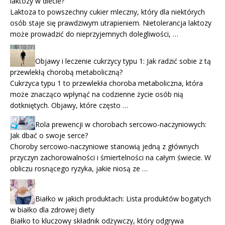
laktozy w diecie?
Laktoza to powszechny cukier mleczny, który dla niektórych
osób staje się prawdziwym utrapieniem. Nietolerancja laktozy
może prowadzić do nieprzyjemnych dolegliwości, …
Objawy i leczenie cukrzycy typu 1: Jak radzić sobie z tą
przewlekłą chorobą metaboliczną?
Cukrzyca typu 1 to przewlekła choroba metaboliczna, która
może znacząco wpłynąć na codzienne życie osób nią
dotkniętych. Objawy, które często …
Rola prewencji w chorobach sercowo-naczyniowych:
Jak dbać o swoje serce?
Choroby sercowo-naczyniowe stanowią jedną z głównych
przyczyn zachorowalności i śmiertelności na całym świecie. W
obliczu rosnącego ryzyka, jakie niosą ze …
Białko w jakich produktach: Lista produktów bogatych
w białko dla zdrowej diety
Białko to kluczowy składnik odżywczy, który odgrywa