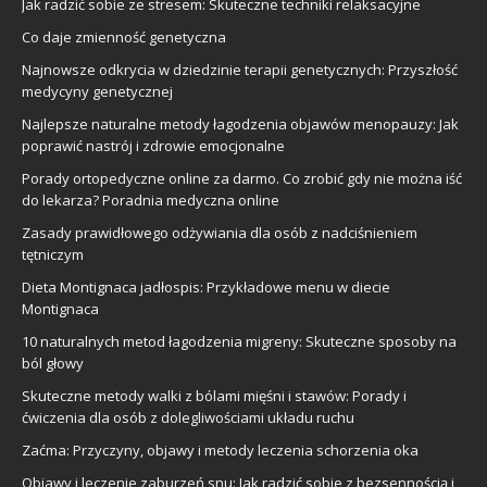
Jak radzić sobie ze stresem: Skuteczne techniki relaksacyjne
Co daje zmienność genetyczna
Najnowsze odkrycia w dziedzinie terapii genetycznych: Przyszłość
medycyny genetycznej
Najlepsze naturalne metody łagodzenia objawów menopauzy: Jak
poprawić nastrój i zdrowie emocjonalne
Porady ortopedyczne online za darmo. Co zrobić gdy nie można iść
do lekarza? Poradnia medyczna online
Zasady prawidłowego odżywiania dla osób z nadciśnieniem
tętniczym
Dieta Montignaca jadłospis: Przykładowe menu w diecie
Montignaca
10 naturalnych metod łagodzenia migreny: Skuteczne sposoby na
ból głowy
Skuteczne metody walki z bólami mięśni i stawów: Porady i
ćwiczenia dla osób z dolegliwościami układu ruchu
Zaćma: Przyczyny, objawy i metody leczenia schorzenia oka
Objawy i leczenie zaburzeń snu: Jak radzić sobie z bezsennością i