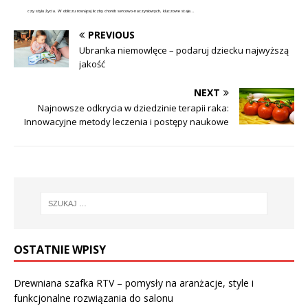
czy stylu życia. W obliczu rosnącej liczby chorób sercowo-naczyniowych, kluczowe staje...
PREVIOUS
Ubranka niemowlęce – podaruj dziecku najwyższą
jakość
NEXT
Najnowsze odkrycia w dziedzinie terapii raka:
Innowacyjne metody leczenia i postępy naukowe
OSTATNIE WPISY
Drewniana szafka RTV – pomysły na aranżacje, style i
funkcjonalne rozwiązania do salonu