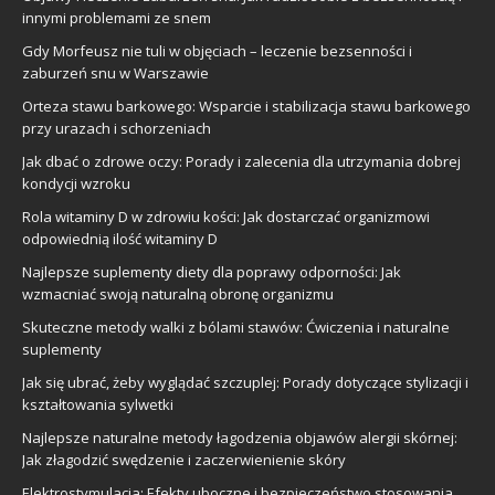
innymi problemami ze snem
Gdy Morfeusz nie tuli w objęciach – leczenie bezsenności i
zaburzeń snu w Warszawie
Orteza stawu barkowego: Wsparcie i stabilizacja stawu barkowego
przy urazach i schorzeniach
Jak dbać o zdrowe oczy: Porady i zalecenia dla utrzymania dobrej
kondycji wzroku
Rola witaminy D w zdrowiu kości: Jak dostarczać organizmowi
odpowiednią ilość witaminy D
Najlepsze suplementy diety dla poprawy odporności: Jak
wzmacniać swoją naturalną obronę organizmu
Skuteczne metody walki z bólami stawów: Ćwiczenia i naturalne
suplementy
Jak się ubrać, żeby wyglądać szczuplej: Porady dotyczące stylizacji i
kształtowania sylwetki
Najlepsze naturalne metody łagodzenia objawów alergii skórnej:
Jak złagodzić swędzenie i zaczerwienienie skóry
Elektrostymulacja: Efekty uboczne i bezpieczeństwo stosowania