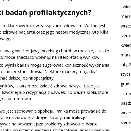
kwie
i badań profilaktycznych?
marz
h to kluczowy krok w zarządzaniu zdrowiem. Ważne jest,
wrze
 zdrowia pacjenta oraz jego historii medycznej. Oto kilka
sierp
uwagę:
kwie
en uwzględnić objawy, przebieg chorób w rodzinie, a także
marz
ko może znacząco wpłynąć na interpretację wyników.
luty 
sto wyniki badań mogą sugerować konieczność wykonania
rozumieć stan zdrowia. Niektóre markery mogą być
styc
ć dalszej opinii specjalisty.
grud
wyników, lekarz może zalecić zdrowe nawyki, takie jak
 fizycznej lub rezygnacja z używek. To ważne kroki, które
listo
o stanu zdrowia.
paźdz
we jest zachowanie spokoju. Panika może prowadzić do
wrze
ynie na zdrowie. Z drugiej strony,
nie należy
sierp
ywać na poważniejsze problemy zdrowotne. Warto
ą osobą do przeprowadzenia szczegółowej analizy wyników