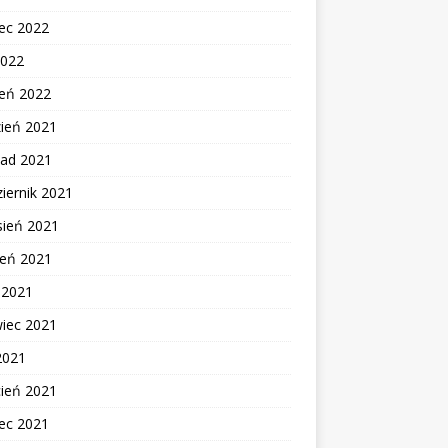
ec 2022
2022
zeń 2022
zień 2021
pad 2021
iernik 2021
sień 2021
ień 2021
c 2021
wiec 2021
2021
cień 2021
ec 2021