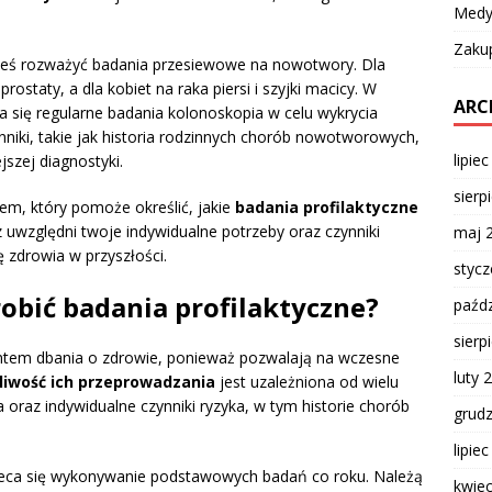
Medy
Zaku
eś rozważyć badania przesiewowe na nowotwory. Dla
ostaty, a dla kobiet na raka piersi i szyjki macicy. W
ARC
a się regularne badania kolonoskopia w celu wykrycia
niki, takie jak historia rodzinnych chorób nowotworowych,
lipie
szej diagnostyki.
sierp
zem, który pomoże określić, jakie
badania profilaktyczne
z uwzględni twoje indywidualne potrzeby oraz czynniki
maj 
 zdrowia w przyszłości.
styc
obić badania profilaktyczne?
paźdz
sierp
ntem dbania o zdrowie, ponieważ pozwalają na wczesne
luty 
liwość ich przeprowadzania
jest uzależniona od wielu
a oraz indywidualne czynniki ryzyka, w tym historie chorób
grud
lipie
aleca się wykonywanie podstawowych badań co roku. Należą
kwie