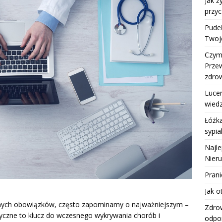
Jak 
przyc
Pudeł
Twoje
Czym 
Prze
zdro
Lucer
wiedz
Łóżka
sypia
Najle
Nier
Pran
Jak o
cnych obowiązków, często zapominamy o najważniejszym –
Zdro
tyczne to klucz do wczesnego wykrywania chorób i
odpo