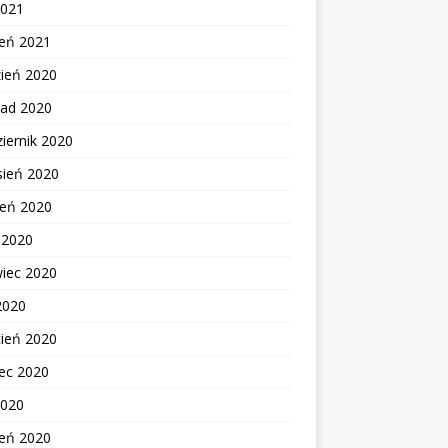
2021
zeń 2021
zień 2020
pad 2020
iernik 2020
sień 2020
ień 2020
c 2020
wiec 2020
2020
cień 2020
ec 2020
2020
zeń 2020