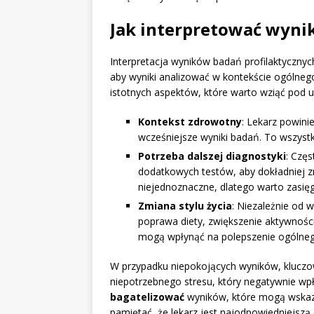
Jak interpretować wynik
Interpretacja wyników badań profilaktycznyc
aby wyniki analizować w kontekście ogólnego
istotnych aspektów, które warto wziąć pod 
Kontekst zdrowotny
: Lekarz powini
wcześniejsze wyniki badań. To wszyst
Potrzeba dalszej diagnostyki
: Czę
dodatkowych testów, aby dokładniej z
niejednoznaczne, dlatego warto zasięgną
Zmiana stylu życia
: Niezależnie od 
poprawa diety, zwiększenie aktywności
mogą wpłynąć na polepszenie ogólneg
W przypadku niepokojących wyników, kluczo
niepotrzebnego stresu, który negatywnie wpł
bagatelizować
wyników, które mogą wskaz
pamiętać, że lekarz jest najodpowiedniejsz