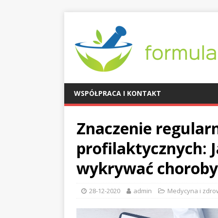
WSPÓŁPRACA I KONTAKT
Znaczenie regular
profilaktycznych: 
wykrywać choroby
28-12-2020
admin
Medycyna i zdro