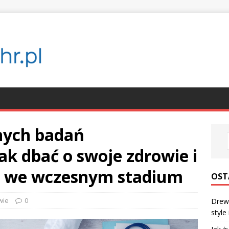
nych badań
Jak dbać o swoje zdrowie i
 we wczesnym stadium
OST
wie
0
Drewn
style