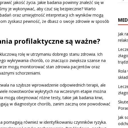
awić jakość życia. Jakie badania powinny znaleźć się w
my je wykonywać, aby czuć się bezpiecznie? Warto
badań oraz umiejętność interpretacji ich wyników mogą
MED
acjom zyskasz pewność, że dbasz o swoje zdrowie w sposób
Jak r
nia profilaktyczne są ważne?
relak
Lecze
 kluczową rolę w utrzymaniu dobrego stanu zdrowia. Ich
złago
ego wykrywania chorób, co znacząco zwiększa szanse na
trądz
ekarze mogą monitorować stan zdrowia pacjentów oraz
Rola 
oważnymi schorzeniami.
skład
wala na szybsze wprowadzenie odpowiednich terapii, ale
Lecze
, wiele nowotworów wykrytych na wczesnym etapie można
złago
nia mogą obejmować różne testy, takie jak badania krwi,
Skut
agają w diagnostyce chorób, zanim zaczną one powodować
Porad
Jak s
a pomagają również w identyfikowaniu czynników ryzyka.
odchu