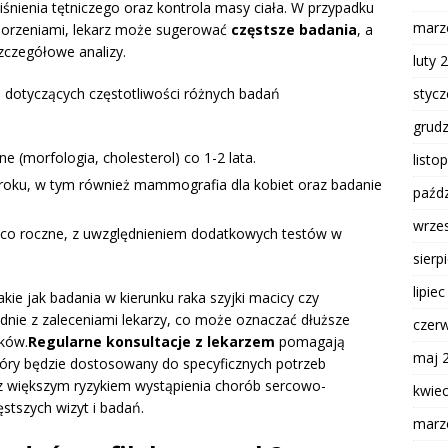
ciśnienia tętniczego oraz kontrola masy ciała. W przypadku
marz
chorzeniami, lekarz może sugerować
częstsze badania
, a
zczegółowe analizy.
luty 
styc
ń dotyczących częstotliwości różnych badań
grud
e (morfologia, cholesterol) co 1-2 lata.
listo
 roku, w tym również mammografia dla kobiet oraz badanie
paźdz
wrze
a co roczne, z uwzględnieniem dodatkowych testów w
sierp
lipie
akie jak badania w kierunku raka szyjki macicy czy
nie z zaleceniami lekarzy, co może oznaczać dłuższe
czer
ików.
Regularne konsultacje z lekarzem
pomagają
maj 
tóry będzie dostosowany do specyficznych potrzeb
z większym ryzykiem wystąpienia chorób sercowo-
kwie
tszych wizyt i badań.
marz