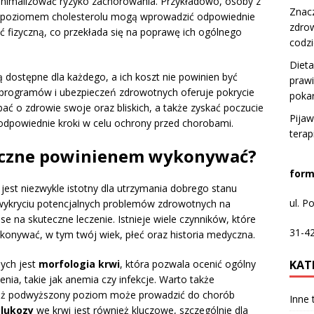
minimalizować ryzyko zachorowania. Przykładowo, osoby z
Znacz
m poziomem cholesterolu mogą wprowadzić odpowiednie
zdrow
 fizyczną, co przekłada się na poprawę ich ogólnego
codzi
Dieta
ą dostępne dla każdego, a ich koszt nie powinien być
praw
programów i ubezpieczeń zdrowotnych oferuje pokrycie
poka
ć o zdrowie swoje oraz bliskich, a także zyskać poczucie
Pijaw
odpowiednie kroki w celu ochrony przed chorobami.
terap
tyczne powinienem wykonywać?
form
est niezwykle istotny dla utrzymania dobrego stanu
ul. 
ykryciu potencjalnych problemów zdrowotnych na
e na skuteczne leczenie. Istnieje wiele czynników, które
31-4
konywać, w tym twój wiek, płeć oraz historia medyczna.
KAT
ych jest
morfologia krwi
, która pozwala ocenić ogólny
nia, takie jak anemia czy infekcje. Warto także
aż podwyższony poziom może prowadzić do chorób
Inne
lukozy
we krwi jest również kluczowe, szczególnie dla