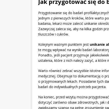
Jak przygotować się do 
Przygotowanie się do badań profilaktycznyc
Jednym z pierwszych kroków, które warto po
badania, lekarz może zalecić unikanie okreś
Zazwyczaj zaleca się, aby na kilka godzin pr
tłuszczów i cukrów.
Kolejnym ważnym punktem jest
unikanie a
te mogą wpływać na wyniki badań laboratory
Ponadto, jeśli pacjent przyjmuje jakiekolwiek
ustalenia, które z nich należy zażyć, a któr
Warto również zebrać wszystkie istotne in
medycznej. Obejmuje to dokumentację o prze
o przyjmowanych lekach. Posiadanie tych da
badań do indywidualnych potrzeb pacjenta.
Na koniec, przed wizytą można przygotować l
dotyczyć zarówno obaw zdrowotnych, jak i 
zwiększamy szansę na pełne zrozumienie sw