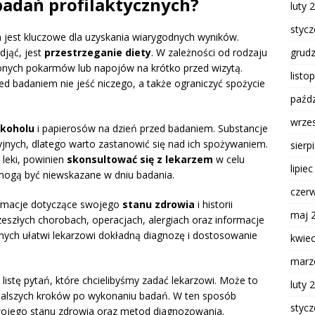
badań profilaktycznych?
luty 
styc
h jest kluczowe dla uzyskania wiarygodnych wyników.
grud
djąć, jest
przestrzeganie diety
. W zależności od rodzaju
lonych pokarmów lub napojów na krótko przed wizytą.
listo
zed badaniem nie jeść niczego, a także ograniczyć spożycie
paźdz
wrze
lkoholu
i papierosów na dzień przed badaniem. Substancje
jnych, dlatego warto zastanowić się nad ich spożywaniem.
sierp
 leki, powinien
skonsultować się z lekarzem
w celu
lipie
e mogą być niewskazane w dniu badania.
czer
formacje dotyczące swojego
stanu zdrowia
i historii
maj 
szłych chorobach, operacjach, alergiach oraz informacje
nych ułatwi lekarzowi dokładną diagnozę i dostosowanie
kwie
marz
istę pytań, które chcielibyśmy zadać lekarzowi. Może to
luty 
dalszych kroków po wykonaniu badań. W ten sposób
styc
ojego stanu zdrowia oraz metod diagnozowania.