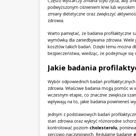
Często wystarczy zmiana stylu życia, aby z
podwyższonym ciśnieniem krwi lub wysoki
zmiany dietetyczne oraz zwiększyć aktywność
zdrowia.
Warto pamiętać, że badania profilaktyczne s
wymówką dla zaniedbywania zdrowia. Wiele 
kosztów takich badań. Dzięki temu można dba
bezpieczeństwa, wiedząc, że podejmuje się 
Jakie badania profilak
Wybór odpowiednich badań profilaktycznych j
zdrowia. Właściwe badania mogą pomóc w w
wczesnym etapie, co znacznie zwiększa szans
wpływają na to, jakie badania powinieneś wy
Jednym z podstawowych badań profilaktyczn
stan zdrowia oraz wykryć różnorodne schorze
kontrolować poziom
cholesterolu
, poniew
sercowo-naczyniowych. Regularne badanie
g