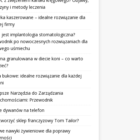
żyć z zwężeniem kanału kręgowego? Objawy,
zyny i metody leczenia
ka kaszerowane – idealne rozwiązanie dla
j firmy
jest implantologia stomatologiczna?
wodnik po nowoczesnych rozwiązaniach dla
wego uśmiechu
na granulowana w diecie koni – co warto
ieć?
 bukowe: idealne rozwiązanie dla każdej
lni
psze Narzędzia do Zarządzania
uchomościami: Przewodnik
ie dywanów na telefon
tworzyć sklep franczyzowy Tom Tailor?
we nawyki żywieniowe dla poprawy
rności