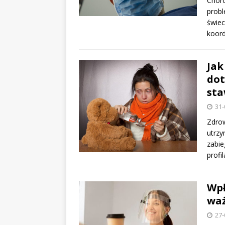
Choro
probl
świec
koor
Jak
dot
st
31-
Zdrow
utrz
zabi
profi
Wpł
waż
27-