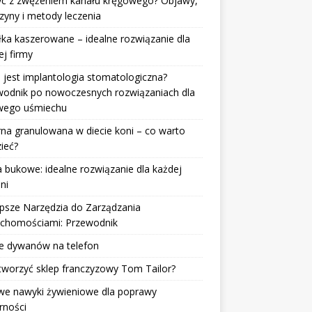
żyć z zwężeniem kanału kręgowego? Objawy,
zyny i metody leczenia
ka kaszerowane – idealne rozwiązanie dla
j firmy
jest implantologia stomatologiczna?
wodnik po nowoczesnych rozwiązaniach dla
wego uśmiechu
na granulowana w diecie koni – co warto
ieć?
 bukowe: idealne rozwiązanie dla każdej
lni
psze Narzędzia do Zarządzania
uchomościami: Przewodnik
ie dywanów na telefon
tworzyć sklep franczyzowy Tom Tailor?
we nawyki żywieniowe dla poprawy
rności