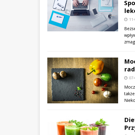
Spo
lek
11-
Bezse
wpływ
zmaga
Moc
rad
07-
Mocze
także
Niek
Die
Prz