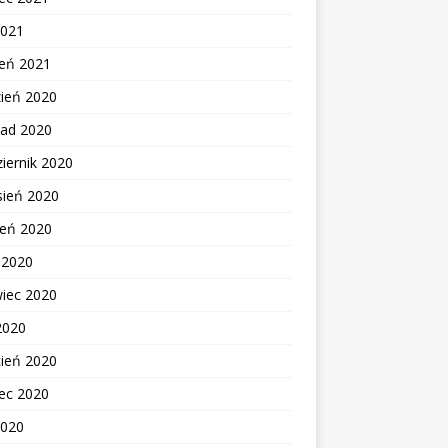
2021
zeń 2021
zień 2020
pad 2020
iernik 2020
sień 2020
ień 2020
c 2020
wiec 2020
2020
cień 2020
ec 2020
2020