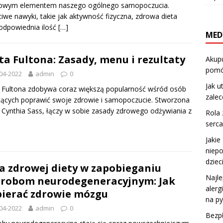
zowym elementem naszego ogólnego samopoczucia.
iwe nawyki, takie jak aktywność fizyczna, zdrowa dieta
odpowiednia ilość
[…]
MED
ta Fultona: Zasady, menu i rezultaty
Akup
pomó
04-2022
admin
0
Jak u
 Fultona zdobywa coraz większą popularność wśród osób
zalec
ących poprawić swoje zdrowie i samopoczucie. Stworzona
 Cynthia Sass, łączy w sobie zasady zdrowego odżywiania z
Rola
serca
Jakie
niepo
dzie
a zdrowej diety w zapobieganiu
Najl
robom neurodegeneracyjnym: Jak
alerg
ierać zdrowie mózgu
na pył
04-2022
admin
0
Bezpł