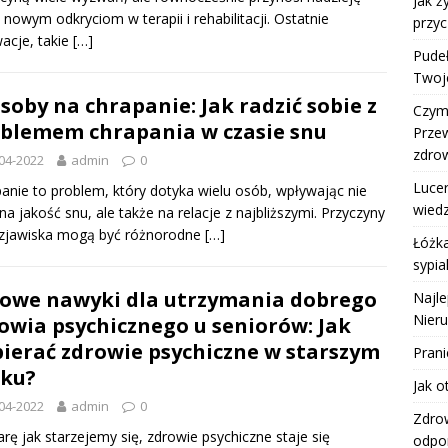
Jak 
i nowym odkryciom w terapii i rehabilitacji. Ostatnie
przyc
acje, takie
[…]
Pudeł
Twoje
soby na chrapanie: Jak radzić sobie z
Czym 
blemem chrapania w czasie snu
Prze
zdro
04-2022
admin
0
Lucer
anie to problem, który dotyka wielu osób, wpływając nie
wiedz
 na jakość snu, ale także na relacje z najbliższymi. Przyczyny
 zjawiska mogą być różnorodne
[…]
Łóżka
sypia
owe nawyki dla utrzymania dobrego
Najle
Nier
owia psychicznego u seniorów: Jak
ierać zdrowie psychiczne w starszym
Pran
ku?
Jak o
04-2022
admin
0
Zdro
rę jak starzejemy się, zdrowie psychiczne staje się
odpo