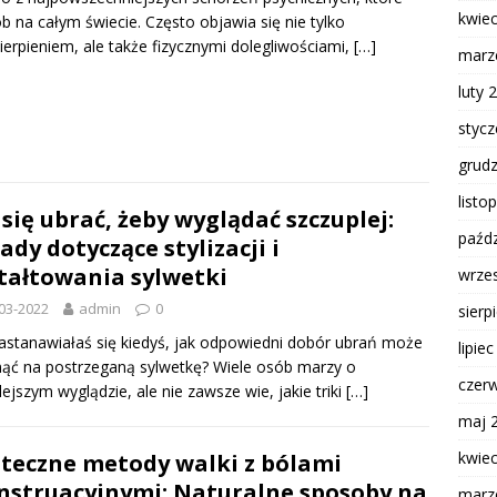
kwie
b na całym świecie. Często objawia się nie tylko
erpieniem, ale także fizycznymi dolegliwościami,
[…]
marz
luty 
styc
grud
listo
 się ubrać, żeby wyglądać szczuplej:
paźdz
ady dotyczące stylizacji i
tałtowania sylwetki
wrze
03-2022
admin
0
sierp
astanawiałaś się kiedyś, jak odpowiedni dobór ubrań może
lipie
ąć na postrzeganą sylwetkę? Wiele osób marzy o
czer
ejszym wyglądzie, ale nie zawsze wie, jakie triki
[…]
maj 
kwie
teczne metody walki z bólami
struacyjnymi: Naturalne sposoby na
marz