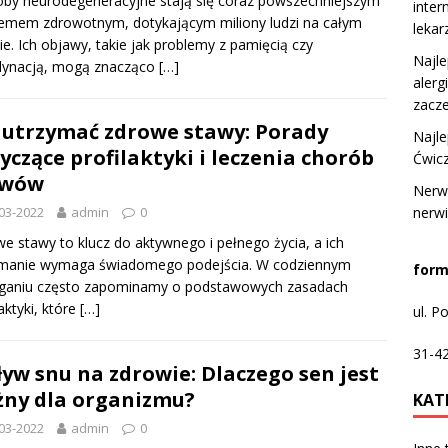
by neurodegeneracyjne stają się coraz powszechniejszym
inter
emem zdrowotnym, dotykającym miliony ludzi na całym
leka
ie. Ich objawy, takie jak problemy z pamięcią czy
Najl
dynacją, mogą znacząco
[…]
alerg
zacze
 utrzymać zdrowe stawy: Porady
Najle
yczące profilaktyki i leczenia chorób
Ćwicz
awów
Nerwi
nerw
03-2022
admin
0
e stawy to klucz do aktywnego i pełnego życia, a ich
ymanie wymaga świadomego podejścia. W codziennym
form
eganiu często zapominamy o podstawowych zasadach
laktyki, które
[…]
ul. 
31-4
yw snu na zdrowie: Dlaczego sen jest
ny dla organizmu?
KAT
03-2022
admin
0