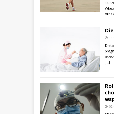
kluc
Właśc
oraz 
Die
13-
Dieta
pragn
przez
[…]
Rol
cho
wsp
02-