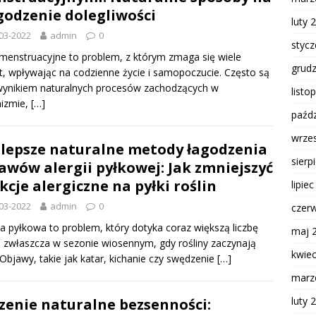
godzenie dolegliwości
luty 
03-2022
admin
0
styc
menstruacyjne to problem, z którym zmaga się wiele
grud
t, wpływając na codzienne życie i samopoczucie. Często są
wynikiem naturalnych procesów zachodzących w
listo
nizmie,
[…]
paźdz
wrze
lepsze naturalne metody łagodzenia
sierp
awów alergii pyłkowej: Jak zmniejszyć
kcje alergiczne na pyłki roślin
lipie
03-2022
admin
0
czer
ia pyłkowa to problem, który dotyka coraz większą liczbę
maj 
 zwłaszcza w sezonie wiosennym, gdy rośliny zaczynają
kwie
. Objawy, takie jak katar, kichanie czy swędzenie
[…]
marz
luty 
zenie naturalne bezsenności: