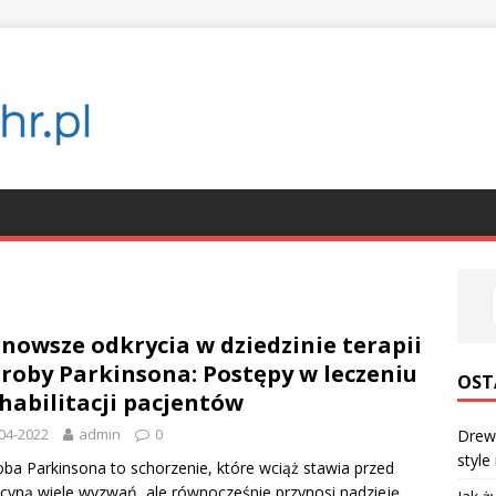
nowsze odkrycia w dziedzinie terapii
roby Parkinsona: Postępy w leczeniu
OST
ehabilitacji pacjentów
04-2022
admin
0
Drewn
style
ba Parkinsona to schorzenie, które wciąż stawia przed
yną wiele wyzwań, ale równocześnie przynosi nadzieję