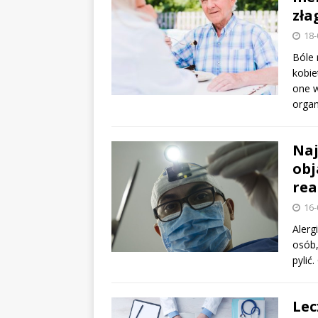
zła
18-
Bóle 
kobie
one 
orga
Naj
obj
rea
16-
Alerg
osób,
pylić
Lec