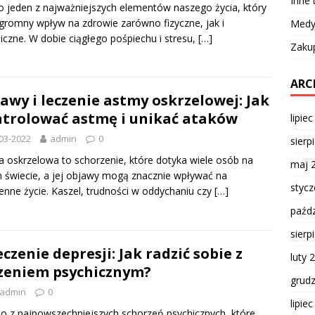
Inne
o jeden z najważniejszych elementów naszego życia, który
romny wpływ na zdrowie zarówno fizyczne, jak i
Medy
iczne. W dobie ciągłego pośpiechu i stresu,
[…]
Zaku
ARC
awy i leczenie astmy oskrzelowej: Jak
trolować astmę i unikać ataków
lipie
03-2022
admin
0
sierp
 oskrzelowa to schorzenie, które dotyka wiele osób na
maj 
 świecie, a jej objawy mogą znacznie wpływać na
styc
enne życie. Kaszel, trudności w oddychaniu czy
[…]
paźdz
sierp
eczenie depresji: Jak radzić sobie z
luty 
zeniem psychicznym?
grud
admin
0
lipie
no z najpowszechniejszych schorzeń psychicznych, które