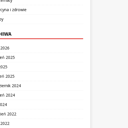
 tematy
cyna i zdrowie
py
HIWA
c 2026
ień 2025
2025
zeń 2025
iernik 2024
ień 2024
2024
zień 2022
c 2022