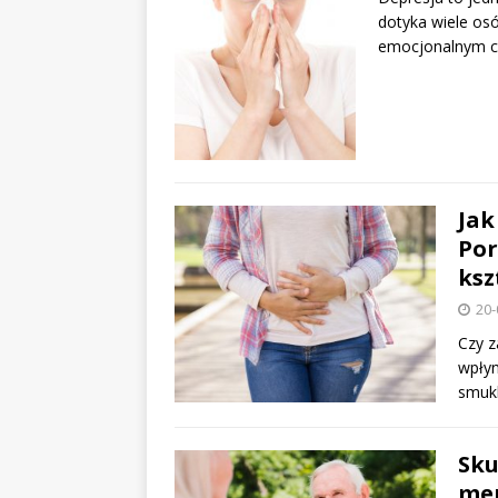
dotyka wiele osó
emocjonalnym ci
Jak
Por
ksz
20-
Czy z
wpłyn
smukl
Sku
men