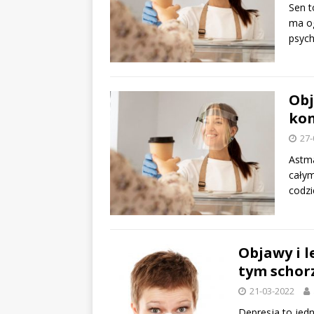
Sen t
ma og
psych
Obj
kon
27-
Astma
całym
codzi
Objawy i l
tym schor
21-03-2022
Depresja to jed