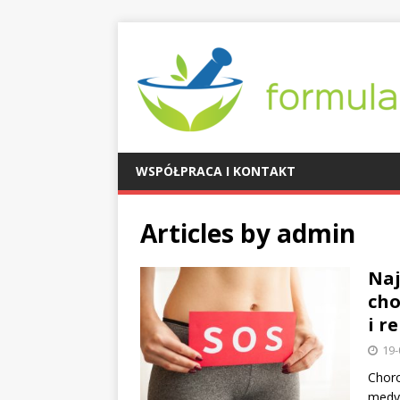
WSPÓŁPRACA I KONTAKT
Articles by
admin
Naj
cho
i r
19-
Choro
medyc