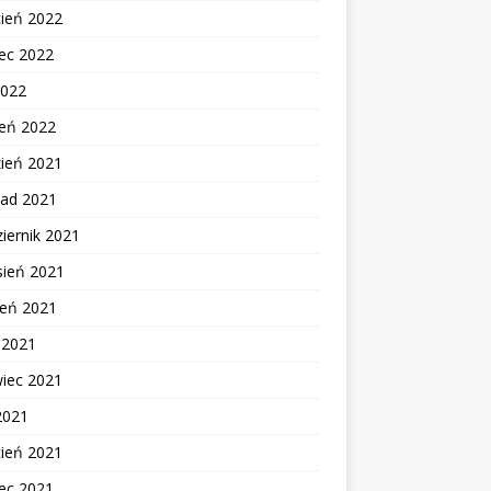
cień 2022
ec 2022
2022
zeń 2022
zień 2021
pad 2021
iernik 2021
sień 2021
ień 2021
c 2021
wiec 2021
2021
cień 2021
ec 2021