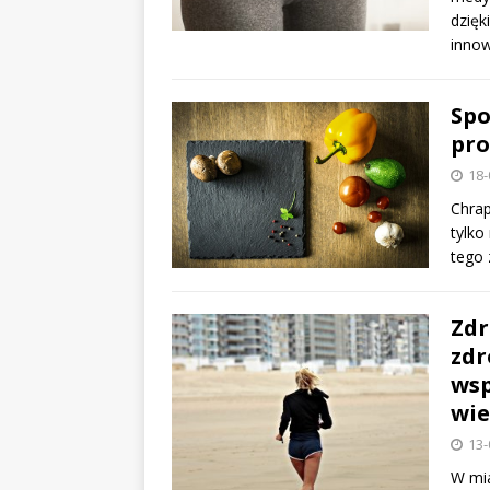
dzięk
innow
Spo
pro
18-
Chrap
tylko
tego
Zdr
zdr
wsp
wie
13-
W mia