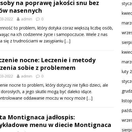
soby na poprawę jakości snu bez
styc
ów nasennych
kwie
03-2022
admin
0
marz
nność to problem, który dotyka coraz większą liczbę osób,
wrze
ając na ich codzienne życie i samopoczucie. Wiele z nas
 się z trudnościami w zasypianiu
[…]
sierp
kwie
zenie nocne: Leczenie i metody
marz
zenia sobie z problemem
luty 
03-2022
admin
0
styc
nie nocne to problem, który dotyczy nie tylko dzieci, ale
grud
 dorosłych, a jego skutki mogą być daleko idące.
ontrolowane oddawanie moczu w nocy może
[…]
listo
paźdz
ta Montignaca jadłospis:
wrze
ykładowe menu w diecie Montignaca
sierp