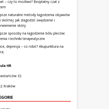
net – czy to możliwe? Bezpłatny czat z
rzem
epsze naturalne metody łagodzenia objawów
ii skórnej: Jak złagodzić swędzenie i
rwienienie skóry
psze sposoby na łagodzenie bólu pleców:
enia i techniki terapeutyczne
ce, depresja – co robić? Akupunktura na
icę
ula HR
Powstańców 32
22
Kraków
EGORIE