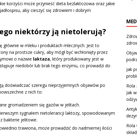
 jakie korzyści może przynieść dieta bezlaktozowa oraz jakie
dłospisu, aby cieszyć się zdrowiem i dobrym
MED
zego niektórzy ją nietolerują?
Zdro
zdrow
się głównie w mleku i produktach mlecznych. Jest to
żony na prostsze cukry, aby mógł być wchłonięty przez
Objaw
nzymowi o nazwie
laktaza
, który produkowany jest w
podra
tępuje niedobór lub brak tego enzymu, co prowadzi do
Jak p
prob
mogą doświadczać szeregu nieprzyjemnych objawów po
Rola 
powszechne z nich to:
Jak w
odży
e gromadzeniem się gazów w jelitach.
Antyk
pierwszym sygnałem nietolerancji laktozy, spowodowanym
dezyn
 bakterie jelitowe.
Rola 
powiednio trawiona, może prowadzić do nadmiernej ilości
skład