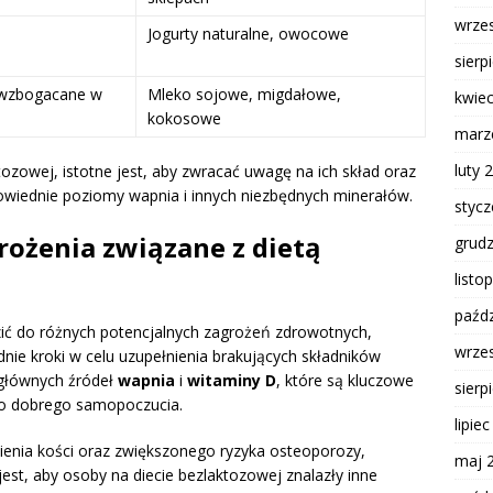
wrze
Jogurty naturalne, owocowe
sierp
o wzbogacane w
Mleko sojowe, migdałowe,
kwie
kokosowe
marz
luty 
zowej, istotne jest, aby zwracać uwagę na ich skład oraz
owiednie poziomy wapnia i innych niezbędnych minerałów.
styc
grożenia związane z dietą
grud
listo
paźdz
ić do różnych potencjalnych zagrożeń zdrowotnych,
wrze
dnie kroki w celu uzupełnienia brakujących składników
 głównych źródeł
wapnia
i
witaminy D
, które są kluczowe
sierp
go dobrego samopoczucia.
lipie
enia kości oraz zwiększonego ryzyka osteoporozy,
maj 
est, aby osoby na diecie bezlaktozowej znalazły inne