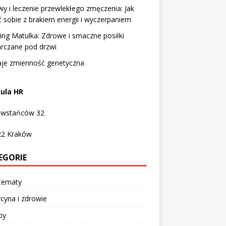
y i leczenie przewlekłego zmęczenia: Jak
ć sobie z brakiem energii i wyczerpaniem
ing Matulka: Zdrowe i smaczne posiłki
rczane pod drzwi
aje zmienność genetyczna
ula HR
Powstańców 32
22
Kraków
EGORIE
 tematy
cyna i zdrowie
py