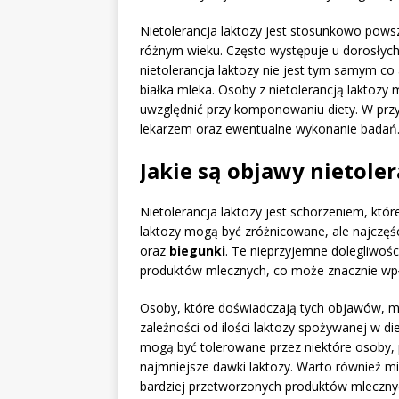
Nietolerancja laktozy jest stosunkowo pow
różnym wieku. Często występuje u dorosłych,
nietolerancja laktozy nie jest tym samym co
białka mleka. Osoby z nietolerancją laktozy 
uwzględnić przy komponowaniu diety. W pr
lekarzem oraz ewentualne wykonanie badań
Jakie są objawy nietoler
Nietolerancja laktozy jest schorzeniem, któr
laktozy mogą być zróżnicowane, ale najczęś
oraz
biegunki
. Te nieprzyjemne dolegliwośc
produktów mlecznych, co może znacznie wpły
Osoby, które doświadczają tych objawów, m
zależności od ilości laktozy spożywanej w di
mogą być tolerowane przez niektóre osoby
najmniejsze dawki laktozy. Warto również m
bardziej przetworzonych produktów mlecznych