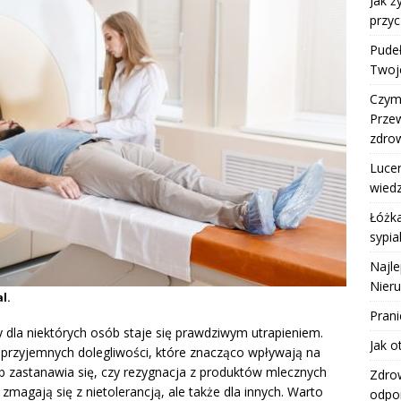
Jak 
przyc
Pudeł
Twoje
Czym 
Prze
zdro
Lucer
wiedz
Łóżka
sypia
Najle
Nier
l.
Pran
 dla niektórych osób staje się prawdziwym utrapieniem.
Jak o
eprzyjemnych dolegliwości, które znacząco wpływają na
 zastanawia się, czy rezygnacja z produktów mlecznych
Zdro
 zmagają się z nietolerancją, ale także dla innych. Warto
odpo