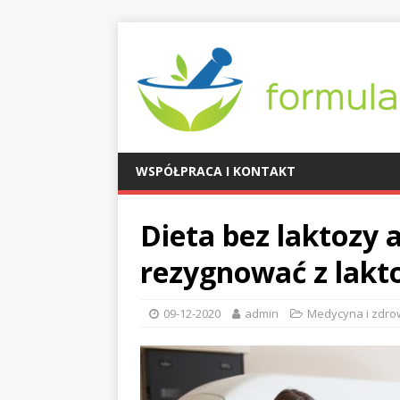
WSPÓŁPRACA I KONTAKT
Dieta bez laktozy 
rezygnować z lakto
09-12-2020
admin
Medycyna i zdro