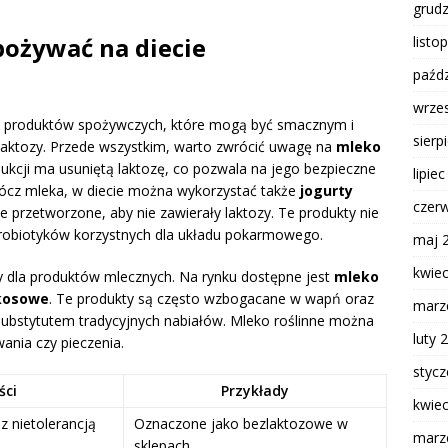
grud
pożywać na diecie
listo
paźdz
wrze
rz produktów spożywczych, które mogą być smacznym i
sierp
laktozy. Przede wszystkim, warto zwrócić uwagę na
mleko
ukcji ma usuniętą laktozę, co pozwala na jego bezpieczne
lipie
rócz mleka, w diecie można wykorzystać także
jogurty
czer
nie przetworzone, aby nie zawierały laktozy. Te produkty nie
 probiotyków korzystnych dla układu pokarmowego.
maj 
kwie
y dla produktów mlecznych. Na rynku dostępne jest
mleko
kosowe
. Te produkty są często wzbogacane w wapń oraz
marz
ubstytutem tradycyjnych nabiałów. Mleko roślinne można
luty 
ania czy pieczenia.
styc
ści
Przykłady
kwie
z nietolerancją
Oznaczone jako bezlaktozowe w
marz
sklepach