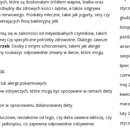
ch, które są doskonałym źródłem wapnia, białka oraz
styc
ezbędny dla zdrowych kości i zębów, a także odgrywa
 nerwowego. Produkty mleczne, takie jak jogurty, sery czy
grud
rających florę bakteryjną jelit.
listo
nią się w zależności od indywidualnych czynników, takich
paźdz
cznej czy specyficzne potrzeby zdrowotne. Dlatego zawsze
trzeb
. Osoby z innymi schorzeniami, takimi jak alergie
wrze
nny rozważyć odpowiednie zmiany w diecie, które mogą
sierp
lipie
na:
czer
 lub alergii pokarmowych.
maj 
ików odżywczych, które mogą być spożywane w ramach diety
kwie
marz
że w opracowaniu zbilansowanej diety.
luty 
uczowe, niezależnie od tego, czy dieta zawiera laktozę, czy
styc
ć jadłospisu, co zapewnia odpowiednie odżywienie