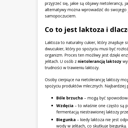
przyjrzeć się, jakie są objawy nietolerancji,
alternatywy można wprowadzić do swojego ja
samopoczuciem.
Co to jest laktoza i dlac
Laktoza to naturalny cukier, który znajduje 
dwucukier, który po spożyciu musi być rozło
organizm. Proces ten możliwy jest dzięki e
jelitach. U osób z
nietolerancją laktozy
wys
trudności w trawieniu laktozy.
Osoby cierpiące na nietolerancję laktozy 
spożyciu produktów mlecznych. Najbardziej 
Bóle brzucha
– mogą być spowodowan
Wzdęcia
– to właśnie one często są 
fermentacją niestrawionej laktozy przez
Biegunka
– kiedy laktoza nie jest od
wody w jelitach, co skutkuje biegunką.