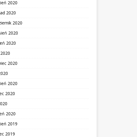
zień 2020
pad 2020
iernik 2020
sień 2020
ień 2020
c 2020
wiec 2020
2020
cień 2020
ec 2020
2020
zeń 2020
cień 2019
ec 2019