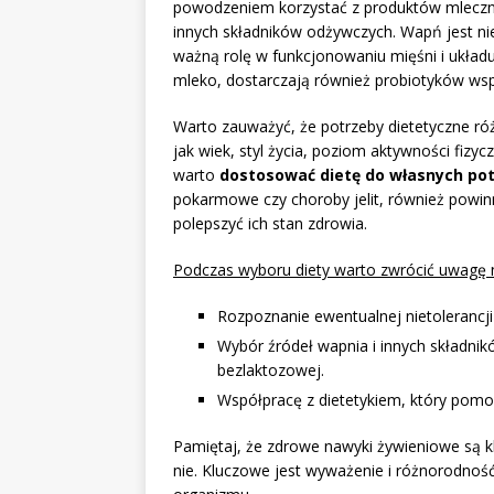
powodzeniem korzystać z produktów mleczny
innych składników odżywczych. Wapń jest ni
ważną rolę w funkcjonowaniu mięśni i układu
mleko, dostarczają również probiotyków wspie
Warto zauważyć, że potrzeby dietetyczne róż
jak wiek, styl życia, poziom aktywności fizy
warto
dostosować dietę do własnych po
pokarmowe czy choroby jelit, również powi
polepszyć ich stan zdrowia.
Podczas wyboru diety warto zwrócić uwagę 
Rozpoznanie ewentualnej nietolerancji
Wybór źródeł wapnia i innych składn
bezlaktozowej.
Współpracę z dietetykiem, który pomo
Pamiętaj, że zdrowe nawyki żywieniowe są kl
nie. Kluczowe jest wyważenie i różnorodnoś