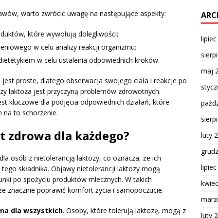
wów, warto zwrócić uwagę na następujące aspekty:
ARC
oduktów, które wywołują dolegliwości;
lipie
eniowego w celu analizy reakcji organizmu;
sierp
 dietetykiem w celu ustalenia odpowiednich kroków.
maj 
 jest proste, dlatego obserwacja swojego ciała i reakcje po
styc
zy laktoza jest przyczyną problemów zdrowotnych.
est kluczowe dla podjęcia odpowiednich działań, które
paźdz
 na to schorzenie.
sierp
st zdrowa dla każdego?
luty 
grud
dla osób z nietolerancją laktozy, co oznacza, że ich
lipie
 tego składnika. Objawy nietolerancji laktozy mogą
unki po spożyciu produktów mlecznych. W takich
kwie
że znacznie poprawić komfort życia i samopoczucie.
marz
zna dla wszystkich
. Osoby, które tolerują laktozę, mogą z
luty 