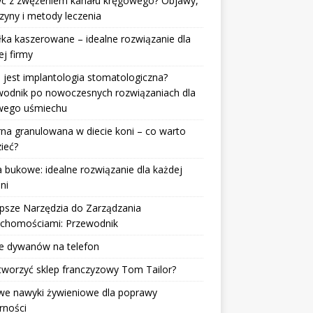
żyć z zwężeniem kanału kręgowego? Objawy,
zyny i metody leczenia
ka kaszerowane – idealne rozwiązanie dla
j firmy
jest implantologia stomatologiczna?
wodnik po nowoczesnych rozwiązaniach dla
wego uśmiechu
na granulowana w diecie koni – co warto
ieć?
 bukowe: idealne rozwiązanie dla każdej
lni
psze Narzędzia do Zarządzania
uchomościami: Przewodnik
ie dywanów na telefon
tworzyć sklep franczyzowy Tom Tailor?
we nawyki żywieniowe dla poprawy
rności