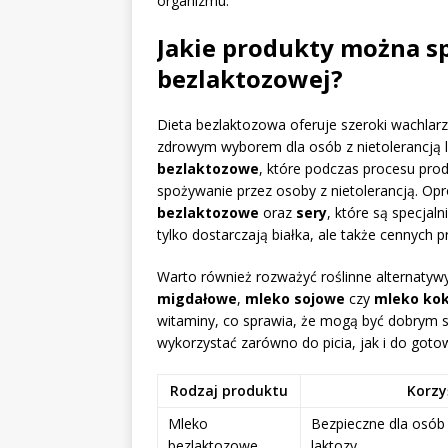
organizmu.
Jakie produkty można s
bezlaktozowej?
Dieta bezlaktozowa oferuje szeroki wachla
zdrowym wyborem dla osób z nietolerancją 
bezlaktozowe
, które podczas procesu prod
spożywanie przez osoby z nietolerancją. Op
bezlaktozowe
oraz
sery
, które są specjal
tylko dostarczają białka, ale także cennych
Warto również rozważyć roślinne alternatyw
migdałowe
,
mleko sojowe
czy
mleko ko
witaminy, co sprawia, że mogą być dobrym s
wykorzystać zarówno do picia, jak i do gotow
Rodzaj produktu
Korzy
Mleko
Bezpieczne dla osób 
bezlaktozowe
laktozy