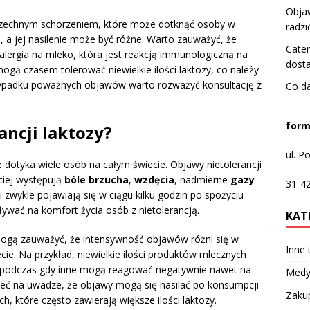
Objaw
szechnym schorzeniem, które może dotknąć osoby w
radzi
 a jej nasilenie może być różne. Warto zauważyć, że
Cater
 alergia na mleko, która jest reakcją immunologiczną na
dosta
mogą czasem tolerować niewielkie ilości laktozy, co należy
zypadku poważnych objawów warto rozważyć konsultację z
Co d
.
form
ancji laktozy?
ul. 
e dotyka wiele osób na całym świecie. Objawy nietolerancji
ciej występują
bóle brzucha
,
wzdęcia
, nadmierne
gazy
31-4
i zwykle pojawiają się w ciągu kilku godzin po spożyciu
wać na komfort życia osób z nietolerancją.
KAT
ogą zauważyć, że intensywność objawów różni się w
Inne
ecie. Na przykład, niewielkie ilości produktów mlecznych
, podczas gdy inne mogą reagować negatywnie nawet na
Medy
ieć na uwadze, że objawy mogą się nasilać po konsumpcji
Zaku
, które często zawierają większe ilości laktozy.