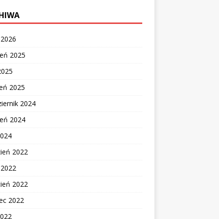
HIWA
c 2026
ień 2025
2025
zeń 2025
iernik 2024
ień 2024
2024
zień 2022
c 2022
cień 2022
ec 2022
2022