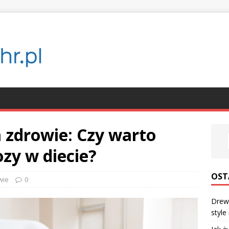
a zdrowie: Czy warto
zy w diecie?
OST
wie
0
Drewn
style