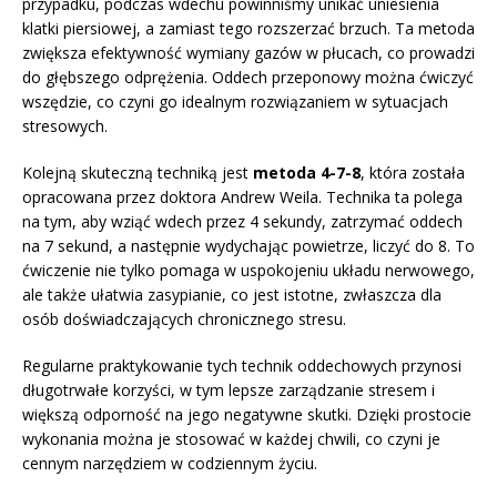
przypadku, podczas wdechu powinniśmy unikać uniesienia
klatki piersiowej, a zamiast tego rozszerzać brzuch. Ta metoda
zwiększa efektywność wymiany gazów w płucach, co prowadzi
do głębszego odprężenia. Oddech przeponowy można ćwiczyć
wszędzie, co czyni go idealnym rozwiązaniem w sytuacjach
stresowych.
Kolejną skuteczną techniką jest
metoda 4-7-8
, która została
opracowana przez doktora Andrew Weila. Technika ta polega
na tym, aby wziąć wdech przez 4 sekundy, zatrzymać oddech
na 7 sekund, a następnie wydychając powietrze, liczyć do 8. To
ćwiczenie nie tylko pomaga w uspokojeniu układu nerwowego,
ale także ułatwia zasypianie, co jest istotne, zwłaszcza dla
osób doświadczających chronicznego stresu.
Regularne praktykowanie tych technik oddechowych przynosi
długotrwałe korzyści, w tym lepsze zarządzanie stresem i
większą odporność na jego negatywne skutki. Dzięki prostocie
wykonania można je stosować w każdej chwili, co czyni je
cennym narzędziem w codziennym życiu.