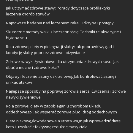
Jak utrzymać zdrowe stawy: Porady dotyczące profilaktyki i
leczenia chorób stawów
Najnowsze badania nad leczeniem raka: Odkrycia i postępy
Skuteczne metody walki z bezsennością: Techniki relaksacyjne i
higiena snu
Rola zdrowej diety w pielęgnacji skóry: Jak poprawić wygląd i
kondycję skóry poprzez zdrowe odżywianie
Zdrowe nawyki żywieniowe dla utrzymania zdrowych kości: Jak
dbać o mocne i zdrowe kości?
Objawy i leczenie astmy oskrzelowej: Jak kontrolować astmę i
unikać ataków
Najlepsze sposoby na poprawę zdrowia serca: Ćwiczenia i zdrowe
nawyki żywieniowe
Rola zdrowej diety w zapobieganiu chorobom układu
oddechowego: Jak wspierać zdrowie płuc i dróg oddechowych
Dieta niskowęglowodanowa a utrata wagi: Jak wprowadzić dietę
keto i uzyskać efektywną redukcję masy ciała