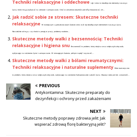
Techniki relaksacyjne i oddechowe
Lęk i stres to nieodłączne elementy naszego
życia, które mogą wpływać na zdrowie i samopoczucie. Choć w umiarkowanej ilości potrafią motywować, ich...
Jak radzić sobie ze stresem: Skuteczne techniki
relaksacyjne
W dzisiejszym zglobalizowanym świecie stres stał się nieodłącznym elementem naszego życia.
Niezależnie od tego, czy chodzi o presję w pracy, problemy osobiste...
Skuteczne metody walki z bezsennością: Techniki
relaksacyjne i higiena snu
Bezsenność to problem, który dotyka coraz większą liczbę osób,
wpływając na codzienne życie i samopoczucie. W stresującym świecie, pełnym napięć i wyzwań,...
Skuteczne metody walki z bólami reumatycznymi:
Techniki relaksacyjne i naturalne suplementy
Bóle reumatyczne
to problem, który dotyka coraz większą liczbę osób, wpływając na codzienne funkcjonowanie i jakość życia. Objawy takie jak ból, sztywność...
PREVIOUS
Antykontamina: Skuteczne preparaty do
dezynfekcji i ochrony przed zakażeniami
NEXT
Skuteczne metody poprawy zdrowia jelit: Jak
wspierać zdrową florę bakteryjną jelit?